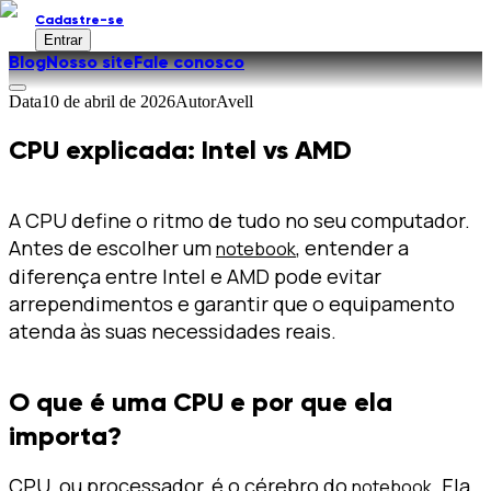
Cadastre-se
Entrar
Blog
Nosso site
Fale conosco
Data
10 de abril de 2026
Autor
Avell
CPU explicada: Intel vs AMD
A CPU define o ritmo de tudo no seu computador.
Antes de escolher um
, entender a
notebook
diferença entre Intel e AMD pode evitar
arrependimentos e garantir que o equipamento
atenda às suas necessidades reais.
O que é uma CPU e por que ela
importa?
CPU, ou processador, é o cérebro do
. Ela
notebook