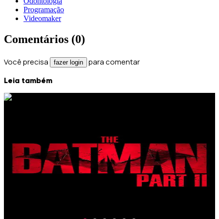
Odontologia
Programação
Videomaker
Comentários (
0
)
Você precisa
para comentar
fazer login
Leia também
2 de agosto de 2026
Em destaque
Arquiteturas da NVIDIA: a história por trás dos
nomes
De escalas de temperatura aos pioneiros da Inteligência Artificial.
Descubra como a Nvidia transformou a nomenclatura de seus chips
em um manifesto cultural que homenageia as mentes mais brilhantes
da história da ciência.