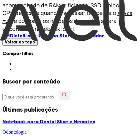
acompanhado de RAM suficiente, SSD rápido e
GPU dedicada quando necessário. Acesse o
site da
e compare os modelos disponíveis para
Avell
encontrar o notebook ideal.
AMD
Intel
Linha ION
Linha Storm
Processador
Voltar ao topo
Compartilhe:
Buscar por conteúdo
Últimas publicações
Notebook para Dental Slice e Nemotec
Odontologia