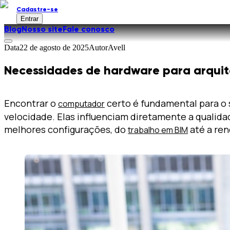
Cadastre-se
Entrar
Blog
Nosso site
Fale conosco
Data
22 de agosto de 2025
Autor
Avell
Necessidades de hardware para arquit
Encontrar o
certo é fundamental para o 
computador
velocidade. Elas influenciam diretamente a qualida
melhores configurações, do
até a ren
trabalho em BIM