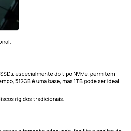
onal.
. SSDs, especialmente do tipo NVMe, permitem
mpo, 512GB é uma base, mas 1TB pode ser ideal.
cos rígidos tradicionais.
e cores e tamanho adequado, facilita a análise de