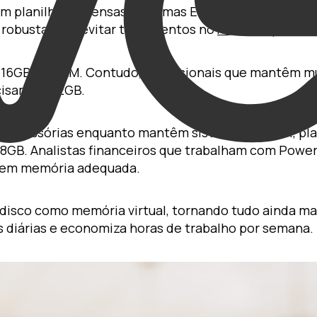
 planilhas extensas, sistemas ERP, ferramentas de 
 robusta para evitar travamentos no
para fi
notebook
é 16GB de RAM. Contudo, profissionais que mantêm mú
cisam de 32GB.
acessórias enquanto mantêm sistema contábil, planil
GB. Analistas financeiros que trabalham com Power
sem memória adequada.
r disco como memória virtual, tornando tudo ainda m
s diárias e economiza horas de trabalho por semana.