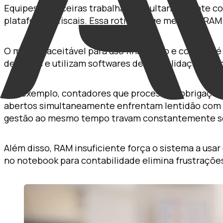
Equipes financeiras trabalham simultaneamente com
plataformas fiscais. Essa rotina exige memória RAM
O mínimo aceitável para uso financeiro e contábil 
de dados e utilizam softwares de consolidação pre
Por exemplo, contadores que processam obrigações 
abertos simultaneamente enfrentam lentidão com 8
gestão ao mesmo tempo travam constantemente 
Além disso, RAM insuficiente força o sistema a usa
no notebook para contabilidade elimina frustraçõe