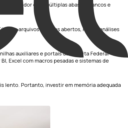
BI, navegador com múltiplas abas de bancos e
nanceiro.
ltiplos arquivos grandes abertos, rodam análises
has auxiliares e portais da Receita Federal
 BI, Excel com macros pesadas e sistemas de
ais lento. Portanto, investir em memória adequada