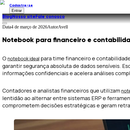
Cadastre-se
Entrar
Blog
Nosso site
Fale conosco
Data
4 de março de 2026
Autor
Avell
Notebook para financeiro e contabilid
O
para time financeiro e contabilidad
notebook ideal
garantir segurança absoluta de dados sensíveis. E
informações confidenciais e acelera análises compl
Contadores e analistas financeiros que utilizam
not
lentidão ao alternar entre sistemas ERP e ferrame
comprometem decisões estratégicas e geram retra