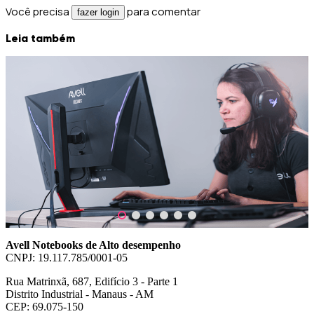
Você precisa
para comentar
fazer login
Leia também
5 de agosto de 2026
Guias e Dicas
O que são Hertz e como funcionam?
Entenda de forma simples e direta o que são Hertz e como
funcionam. Descubra como a taxa de atualização afeta a fluidez da
sua tela, a diferença entre as frequências e a relação direta com o
FPS do seu hardware.
Avell Notebooks de Alto desempenho
CNPJ: 19.117.785/0001-05
Rua Matrinxã, 687, Edifício 3 - Parte 1
Distrito Industrial - Manaus - AM
CEP: 69.075-150