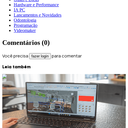
Hardware e Performance
IA PC
Lançamentos e Novidades
Odontologia
Programação
Videomaker
Comentários (
0
)
Você precisa
para comentar
fazer login
Leia também
5 de agosto de 2026
Guias e Dicas
O que são Hertz e como funcionam?
Entenda de forma simples e direta o que são Hertz e como
funcionam. Descubra como a taxa de atualização afeta a fluidez da
sua tela, a diferença entre as frequências e a relação direta com o
FPS do seu hardware.