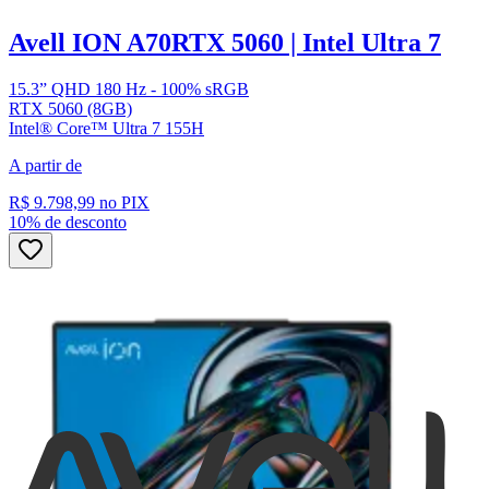
Avell ION A70
RTX 5060 | Intel Ultra 7
15.3” QHD 180 Hz - 100% sRGB
RTX 5060 (8GB)
Intel® Core™ Ultra 7 155H
A partir de
R$ 9.798,99
no PIX
10% de desconto