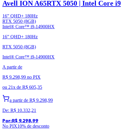
Avell ION A65
RTX 5050 | Intel Core i9
16” QHD+ 180Hz
RTX 5050 (8GB)
Intel® Core™ i9-14900HX
16” QHD+ 180Hz
RTX 5050 (8GB)
Intel® Core™ i9-14900HX
A partir de
R$ 9.298,99
no PIX
ou
21x de
R$ 605,35
a partir de
R$ 9.298,99
De:
R$ 10.332,21
Por:
R$ 9.298,99
No PIX
10
% de desconto