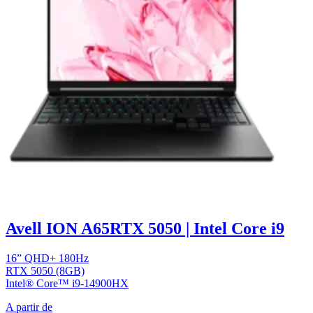
Avell ION A65
RTX 5050 | Intel Core i9
16” QHD+ 180Hz
RTX 5050 (8GB)
Intel® Core™ i9-14900HX
A partir de