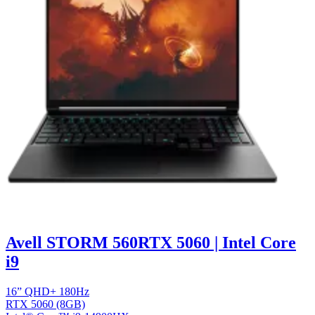
Avell STORM 560
RTX 5060 | Intel Core
i9
16” QHD+ 180Hz
RTX 5060 (8GB)