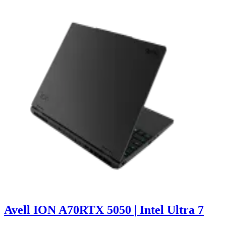
Avell ION A70
RTX 5050 | Intel Ultra 7