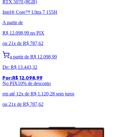
RTX 5070 (8GB)
Intel® Core™ Ultra 7 155H
A partir de
R$ 12.098,99
no PIX
ou
21x de
R$ 787,62
a partir de
R$ 12.098,99
De:
R$ 13.443,32
Por:
R$ 12.098,99
No PIX
10
% de desconto
em até 12x de
R$ 1.120,28
sem juros
ou
21x de
R$ 787,62