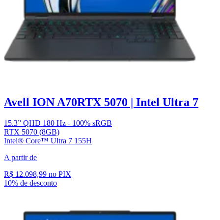
Avell ION A70
RTX 5070 | Intel Ultra 7
15.3” QHD 180 Hz - 100% sRGB
RTX 5070 (8GB)
Intel® Core™ Ultra 7 155H
A partir de
R$ 12.098,99
no PIX
10% de desconto