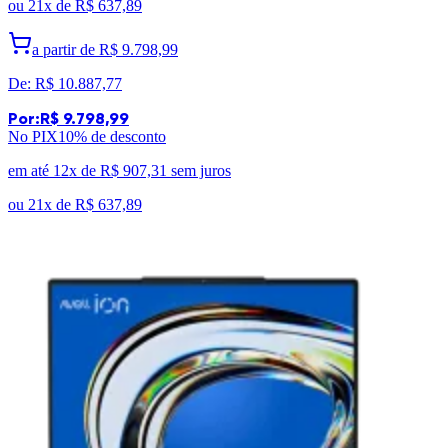
ou
21x de
R$ 637,89
a partir de
R$ 9.798,99
De:
R$ 10.887,77
Por:
R$ 9.798,99
No PIX
10
% de desconto
em até 12x de
R$ 907,31
sem juros
ou
21x de
R$ 637,89