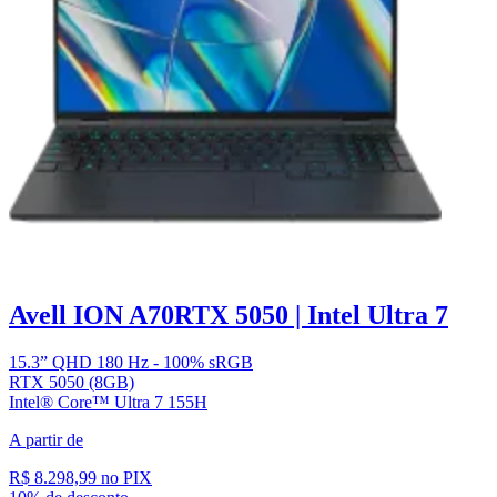
Avell ION A70
RTX 5050 | Intel Ultra 7
15.3” QHD 180 Hz - 100% sRGB
RTX 5050 (8GB)
Intel® Core™ Ultra 7 155H
A partir de
R$ 8.298,99
no PIX