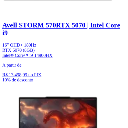
Avell STORM 570
RTX 5070 | Intel Core
i9
16” QHD+ 180Hz
RTX 5070 (8GB)
Intel® Core™ i9-14900HX
A partir de
R$ 13.498,99
no PIX
10% de desconto