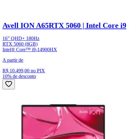
Avell ION A65
RTX 5060 | Intel Core i9
16” QHD+ 180Hz
RTX 5060 (8GB)
Intel® Core™ i9-14900HX
A partir de
R$ 10.499,00
no PIX
10% de desconto