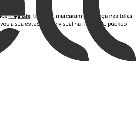
fica
, também marcaram presença nas telas
Pragmata
vou a sua estabilidade visual na frente do público