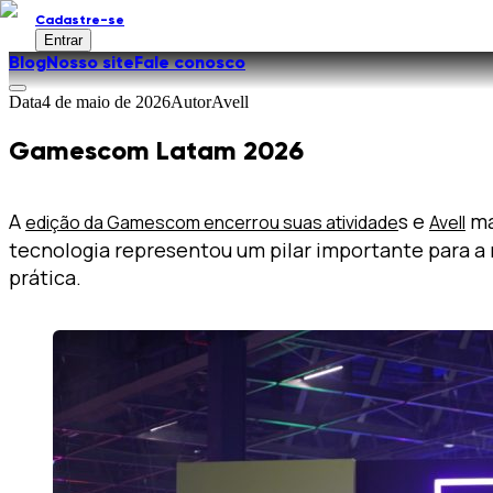
Cadastre-se
Entrar
Blog
Nosso site
Fale conosco
Data
4 de maio de 2026
Autor
Avell
Gamescom Latam 2026
A
s e
ma
edição da Gamescom encerrou suas atividade
Avell
tecnologia representou um pilar importante para a 
prática.