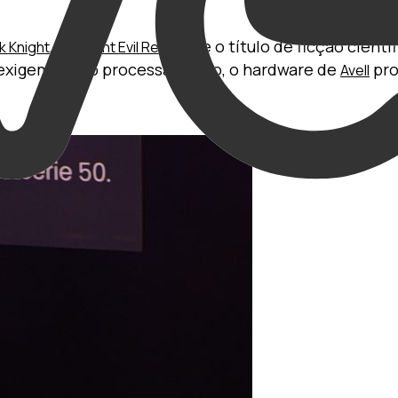
,
e o título de ficção cientí
k Knight
Resident Evil Requiem
os exigem muito processamento, o hardware de
pro
Avell