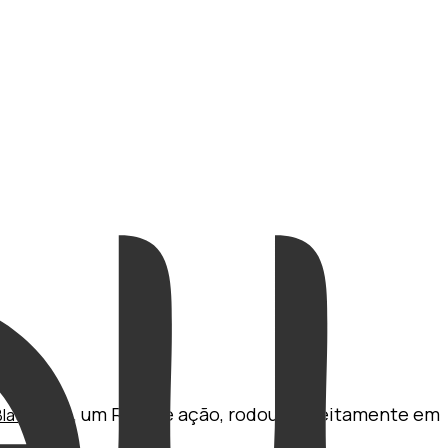
, um RPG de ação, rodou perfeitamente em
lade Zero