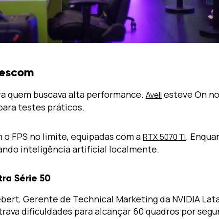
mescom
ra quem buscava alta performance.
esteve On no 
Avell
ara testes práticos.
 o FPS no limite, equipadas com a
. Enqua
RTX 5070 Ti
do inteligência artificial localmente.
ra Série 50
ert, Gerente de Technical Marketing da NVIDIA Lata
ntrava dificuldades para alcançar 60 quadros por se