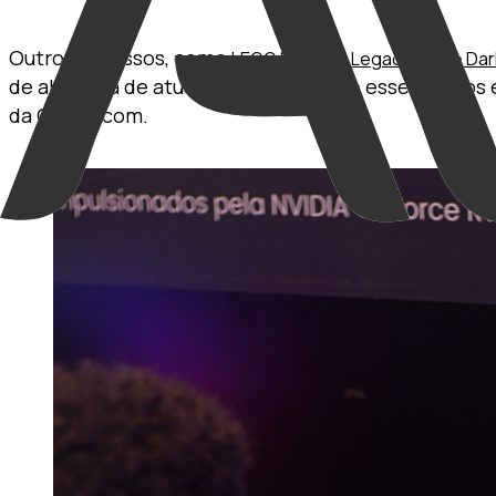
Outros sucessos, como
LEGO Batman: Legacy of the Dar
de alta taxa de atualização. Visto que esses títul
da Gamescom.