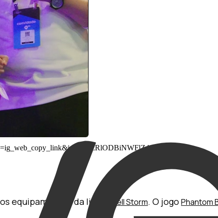
rce=ig_web_copy_link&igsh=MzRlODBiNWFlZA==
nos equipamentos da linha
. O jogo
Avell Storm
Phantom B