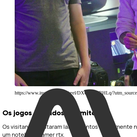
https://www.instagram.com/reel/DX6jMFNBHLq/?utm_sou
Os jogos testados no limite
Os visitantes testaram lançamentos diretamente 
um notebook gamer rtx.