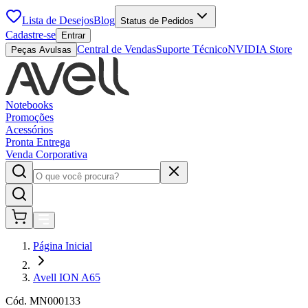
Lista de Desejos
Blog
Status de Pedidos
Cadastre-se
Entrar
Central de Vendas
Suporte Técnico
NVIDIA Store
Peças Avulsas
Notebooks
Promoções
Acessórios
Pronta Entrega
Venda Corporativa
Página Inicial
Avell ION A65
Cód.
MN000133