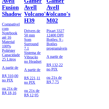
Avell
Gamer
Gamer
Fusion
Avell
Avell
Shadow
Volcano's
Volcano's
H39
M02
Compativel
com
Drivers de
Pixart 3327
Notebook
50 mm
12400 DPI
até 16
Som
Botões: 9 -
Material
Surround
Botões
100%
7.1
programáveis
Poliéster
Sistema de
Capacidade
A partir de
Vibração
25 Litros
no Headset
R$ 132,22
A partir de
no PIX
A partir de
R$ 310,00
ou
21x de
R$ 221,11
no PIX
R$ 7,75
no PIX
ou
21x de
ou
21x de
R$ 18,16
R$ 12,95