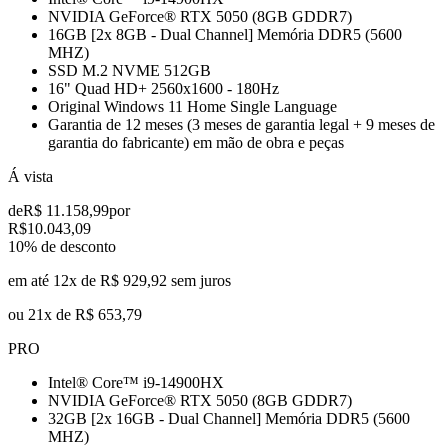
NVIDIA GeForce® RTX 5050 (8GB GDDR7)
16GB [2x 8GB - Dual Channel] Memória DDR5 (5600
MHZ)
SSD M.2 NVME 512GB
16" Quad HD+ 2560x1600 - 180Hz
Original Windows 11 Home Single Language
Garantia de 12 meses (3 meses de garantia legal + 9 meses de
garantia do fabricante) em mão de obra e peças
Á vista
de
R$ 11.158,99
por
R$
10.043,09
10
% de desconto
em até 12x de
R$ 929,92
sem juros
ou
21x de
R$ 653,79
PRO
Intel® Core™ i9-14900HX
NVIDIA GeForce® RTX 5050 (8GB GDDR7)
32GB [2x 16GB - Dual Channel] Memória DDR5 (5600
MHZ)